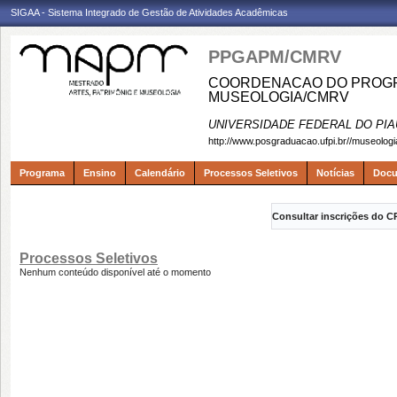
SIGAA - Sistema Integrado de Gestão de Atividades Acadêmicas
PPGAPM/CMRV
COORDENACAO DO PROGRA
MUSEOLOGIA/CMRV
UNIVERSIDADE FEDERAL DO PIA
http://www.posgraduacao.ufpi.br//museologi
Programa
Ensino
Calendário
Processos Seletivos
Notícias
Doc
Consultar inscrições do C
Processos Seletivos
Nenhum conteúdo disponível até o momento