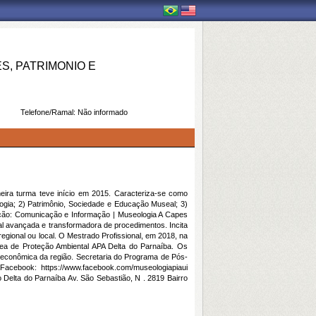
, PATRIMONIO E
Telefone/Ramal:
Não informado
eira turma teve início em 2015. Caracteriza-se como
a; 2) Patrimônio, Sociedade e Educação Museal; 3)
iação: Comunicação e Informação | Museologia A Capes
onal avançada e transformadora de procedimentos. Incita
gional ou local. O Mestrado Profissional, em 2018, na
Área de Proteção Ambiental APA Delta do Parnaíba. Os
s e econômica da região. Secretaria do Programa de Pós-
Facebook: https://www.facebook.com/museologiapiaui
 Delta do Parnaíba Av. São Sebastião, N . 2819 Bairro