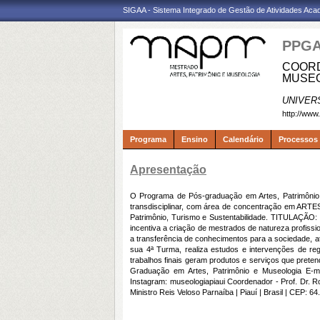
SIGAA - Sistema Integrado de Gestão de Atividades Ac
PPG
COORD
MUSEO
UNIVER
http://www
Programa
Ensino
Calendário
Processos 
Apresentação
O Programa de Pós-graduação em Artes, Patrimônio e
transdisciplinar, com área de concentração em AR
Patrimônio, Turismo e Sustentabilidade. TITULAÇÃO: 
incentiva a criação de mestrados de natureza profissio
a transferência de conhecimentos para a sociedade, a
sua 4ª Turma, realiza estudos e intervenções de reg
trabalhos finais geram produtos e serviços que pretend
Graduação em Artes, Patrimônio e Museologia E-mai
Instagram: museologiapiaui Coordenador - Prof. Dr. R
Ministro Reis Veloso Parnaíba | Piauí | Brasil | CEP: 6