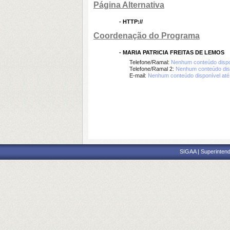
Página Alternativa
-
HTTP://
Coordenação do Programa
-
MARIA PATRICIA FREITAS DE LEMOS
Telefone/Ramal:
Nenhum conteúdo dispo
Telefone/Ramal 2:
Nenhum conteúdo dis
E-mail:
Nenhum conteúdo disponível at
SIGAA | Superintend