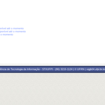
nível até o momento
ponível até o momento
é o momento
ência de Tecnologia da Informação - STI/UFPI - (86) 3215-1124 | © UFRN | sigjb04.ufpi.br.i