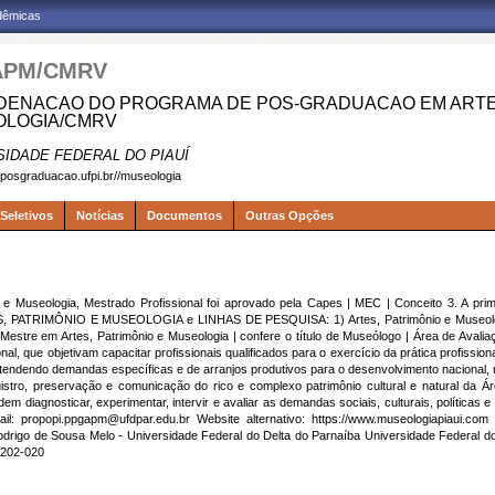
adêmicas
APM/CMRV
ENACAO DO PROGRAMA DE POS-GRADUACAO EM ARTES
LOGIA/CMRV
SIDADE FEDERAL DO PIAUÍ
.posgraduacao.ufpi.br//museologia
Seletivos
Notícias
Documentos
Outras Opções
 Museologia, Mestrado Profissional foi aprovado pela Capes | MEC | Conceito 3. A prim
TES, PATRIMÔNIO E MUSEOLOGIA e LINHAS DE PESQUISA: 1) Artes, Patrimônio e Museologi
Mestre em Artes, Patrimônio e Museologia | confere o título de Museólogo | Área de Aval
nal, que objetivam capacitar profissionais qualificados para o exercício da prática profissi
tendendo demandas específicas e de arranjos produtivos para o desenvolvimento nacional, re
istro, preservação e comunicação do rico e complexo patrimônio cultural e natural da 
em diagnosticar, experimentar, intervir e avaliar as demandas sociais, culturais, política
l: propopi.ppgapm@ufdpar.edu.br Website alternativo: https://www.museologiapiaui.com 
odrigo de Sousa Melo - Universidade Federal do Delta do Parnaíba Universidade Federal do
4.202-020