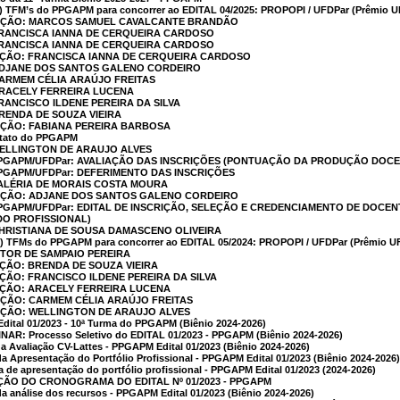
s) TFM’s do PPGAPM para concorrer ao EDITAL 04/2025: PROPOPI / UFDPar (Prêmio U
CAÇÃO: MARCOS SAMUEL CAVALCANTE BRANDÃO
 FRANCISCA IANNA DE CERQUEIRA CARDOSO
 FRANCISCA IANNA DE CERQUEIRA CARDOSO
AÇÃO: FRANCISCA IANNA DE CERQUEIRA CARDOSO
 ADJANE DOS SANTOS GALENO CORDEIRO
CARMEM CÉLIA ARAÚJO FREITAS
ARACELY FERREIRA LUCENA
FRANCISCO ILDENE PEREIRA DA SILVA
BRENDA DE SOUZA VIEIRA
AÇÃO: FABIANA PEREIRA BARBOSA
ntato do PPGAPM
WELLINGTON DE ARAUJO ALVES
  PPGAPM/UFDPar: AVALIAÇÃO DAS INSCRIÇÕES (PONTUAÇÃO DA PRODUÇÃO DOC
 PPGAPM/UFDPar: DEFERIMENTO DAS INSCRIÇÕES
VALÉRIA DE MORAIS COSTA MOURA
CAÇÃO: ADJANE DOS SANTOS GALENO CORDEIRO
  PPGAPM/UFDPar: EDITAL DE INSCRIÇÃO, SELEÇÃO E CREDENCIAMENTO DE DO
DO PROFISSIONAL)
CHRISTIANA DE SOUSA DAMASCENO OLIVEIRA
s) TFMs do PPGAPM para concorrer ao EDITAL 05/2024: PROPOPI / UFDPar (Prêmio UF
VÍTOR DE SAMPAIO PEREIRA
AÇÃO: BRENDA DE SOUZA VIEIRA
AÇÃO: FRANCISCO ILDENE PEREIRA DA SILVA
AÇÃO: ARACELY FERREIRA LUCENA
AÇÃO: CARMEM CÉLIA ARAÚJO FREITAS
CAÇÃO: WELLINGTON DE ARAUJO ALVES
ital 01/2023 - 10ª Turma do PPGAPM (Biênio 2024-2026)
R: Processo Seletivo do EDITAL 01/2023 - PPGAPM (Biênio 2024-2026)
a Avaliação CV-Lattes - PPGAPM Edital 01/2023 (Biênio 2024-2026)
a Apresentação do Portfólio Profissional - PPGAPM Edital 01/2023 (Biênio 2024-2026)
de apresentação do portfólio profissional - PPGAPM Edital 01/2023 (2024-2026)
AÇÃO DO CRONOGRAMA DO EDITAL Nº 01/2023 - PPGAPM
a análise dos recursos - PPGAPM Edital 01/2023 (Biênio 2024-2026)