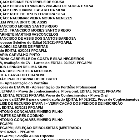
AÇÃO: REJANE FONTENELE DE SOUSA
ÇÃO: HERBERTH VINICIUS VIRGINIO DE SOUSA E SILVA
AÇÃO: CRISTHIANNE CASTRO DA SILVA
AÇÃO: RUTE DE JESUS FERREIRA SILVA
AÇÃO: NAUDIMAR VIEIRA MOURA MENEZES
LEM WYLFA BRITO DE ASSIS
FRANCISCO MOISES SANTOS REGO
AÇÃO: FRANCISCO MOISES SANTOS REGO
MARINETE MARTINS VASCONCELOS
FRANCISCO DE ASSIS DOS SANTOS BARBOSA
rocesso Seletivo do Edital 02/2021-PPGAPM.
VALDECI SOARES DE FREITAS
r do EDITAL 02/2021 PPGAPM.
MARIA CARVALHO PINTO
BRUNA GABRIELLE DA COSTA E SILVA NEGREIROS
V, Avaliação de CV – Lattes do EDITAL 02/2021 PPGAPM
HON LENNON DE LIMA SILVA
IANA TAISE PORTELA MEDEIROS
KEILA CARVALHO CHANOVE
JOÃO PAULO CARVALHO DE BRITO
I - Apresentação do Portfólio
ões da ETAPA III - Apresentação do Portfólio Profissional
, ETAPA II - Prova de conhecimentos, Prova oral, EDITAL 02/2021 PPGAPM
I, EDITAL 02/2021 PPGAPM, Prova de Conhecimentos - Prova Oral
ções da ETAPA II para o candidato/a do EDITAL Nº 02/2021, Prova de Conhecimentos 
ISE DE RECURSO ETAPA I – VERIFICAÇÃO DOS PEDIDOS DE INSCRIÇÃO
I, EDITAL 02/2021 PPGAPM
ANTONIO GONÇALVES MINEIRO FILHO
 ARLETE SOARES GODINHO
ANTONIO GONÇALVES MINEIRO FILHO
 PPGAPM
- PPGAPM | SELEÇÃO DE BOLSISTAS (MESTRADO)
º 01/2021 - PPGAPM
PPGAPM | Seleção Aluno Especial