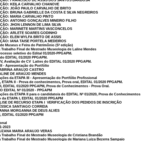
CAÇÃO: FRANCISCO DE ASSIS DOS SANTOS BARBOSA
CAÇÃO: KEILA CARVALHO CHANOVE
AÇÃO: JOÃO PAULO CARVALHO DE BRITO
AÇÃO: BRUNA GABRIELLE DA COSTA E SILVA NEGREIROS
AÇÃO: MARIA CARVALHO PINTO
AÇÃO: ANTONIO GONÇALVES MINEIRO FILHO
AÇÃO: JHON LENNON DE LIMA SILVA
CAÇÃO: MARINETE MARTINS VASCONCELOS
CAÇÃO: ARLETE SOARES GODINHO
AÇÃO: ELEM WYLFA BRITO DE ASSIS
AÇÃO: IANA TAISE PORTELA MEDEIROS
de Museus e Feira do Patrimônio (5ª edição)
 Trabalho Final de Mestrado Museologia de Laline Mendes
rocesso seletivo do Edital 01/2020-PPGAPM.
r do EDITAL 01/2020 PPGAPM.
V, Avaliação de CV  Lattes do EDITAL 01/2020 PPGAPM.
I - Apresentação do Portfólio
 SABRINA ARAUJO CASTRO
LALINE DE ARAÚJO MENDES
ções da ETAPA III - Apresentação do Portfólio Profissional
, ETAPA II - Prova de conhecimentos, Prova oral, EDITAL 01/2020 PPGAPM.
I, EDITAL 01/2020 PPGAPM, Prova de Conhecimentos - Prova Oral.
O EDITAL Nº 01/2020 - PPGAPM
ções da ETAPA II para o candidato/a do EDITAL Nº 01/2020, Prova de Conhecimentos 
do da ETAPA I, EDITAL 01/2020 PPGAPM
ISE DE RECURSO ETAPA I  VERIFICAÇÃO DOS PEDIDOS DE INSCRIÇÃO
JÉSSICA SANTIAGO CORREIA
 HANNA MORGANNA DE DEUS ALVES
I, EDITAL 01/2020 PPGAPM
onal
1-2023
SUZANA MARIA ARAUJO VERAS
 Trabalho Final de Mestrado Museologia de Cristiana Brandão
 Trabalho Final de Mestrado Museologia de Mariana Luiza Bezerra Sampaio