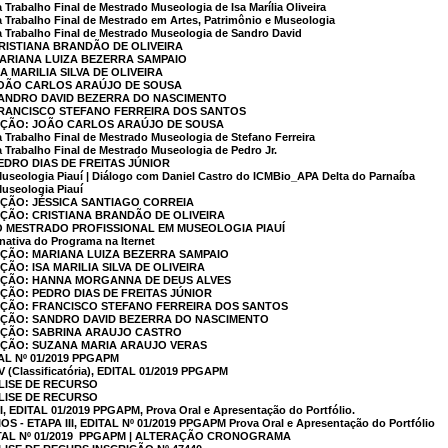
Trabalho Final de Mestrado Museologia de Isa Marília Oliveira
 Trabalho Final de Mestrado em Artes, Patrimônio e Museologia
 Trabalho Final de Mestrado Museologia de Sandro David
CRISTIANA BRANDÃO DE OLIVEIRA
MARIANA LUIZA BEZERRA SAMPAIO
SA MARILIA SILVA DE OLIVEIRA
 JOÃO CARLOS ARAÚJO DE SOUSA
 SANDRO DAVID BEZERRA DO NASCIMENTO
 FRANCISCO STEFANO FERREIRA DOS SANTOS
CAÇÃO: JOÃO CARLOS ARAÚJO DE SOUSA
 Trabalho Final de Mestrado Museologia de Stefano Ferreira
 Trabalho Final de Mestrado Museologia de Pedro Jr.
PEDRO DIAS DE FREITAS JÚNIOR
seologia Piauí | Diálogo com Daniel Castro do ICMBio_APA Delta do Parnaíba
useologia Piauí
AÇÃO: JÉSSICA SANTIAGO CORREIA
AÇÃO: CRISTIANA BRANDÃO DE OLIVEIRA
 MESTRADO PROFISSIONAL EM MUSEOLOGIA PIAUÍ
rnativa do Programa na Iternet
AÇÃO: MARIANA LUIZA BEZERRA SAMPAIO
ÇÃO: ISA MARILIA SILVA DE OLIVEIRA
CAÇÃO: HANNA MORGANNA DE DEUS ALVES
AÇÃO: PEDRO DIAS DE FREITAS JÚNIOR
CAÇÃO: FRANCISCO STEFANO FERREIRA DOS SANTOS
CAÇÃO: SANDRO DAVID BEZERRA DO NASCIMENTO
CAÇÃO: SABRINA ARAUJO CASTRO
CAÇÃO: SUZANA MARIA ARAUJO VERAS
TAL Nº 01/2019 PPGAPM
(Classificatória), EDITAL 01/2019 PPGAPM
LISE DE RECURSO
LISE DE RECURSO
 EDITAL 01/2019 PPGAPM, Prova Oral e Apresentação do Portfólio.
- ETAPA III, EDITAL Nº 01/2019 PPGAPM Prova Oral e Apresentação do Portfólio
TAL Nº 01/2019  PPGAPM | ALTERAÇÃO CRONOGRAMA