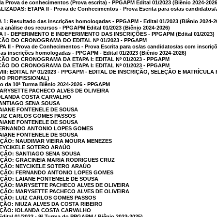
a Prova de conhecimentos (Prova escrita) - PPGAPM Edital 01/2023 (Biênio 2024-2026
DAS: ETAPA II - Prova de Conhecimentos - Prova Escrita para os/as candidatos/as
: Resultado das inscrições homologadas - PPGAPM - Edital 01/2023 (Biênio 2024-2
a análise dos recursos - PPGAPM Edital 01/2023 (Biênio 2024-2026)
I - DEFERIMENTO E INDEFERIMENTO DAS INSCRIÇÕES - PPGAPM (Edital 01/2023)
AÇÃO DO CRONOGRAMA DO EDITAL Nº 01/2023 - PPGAPM
II - Prova de Conhecimentos - Prova Escrita para os/as candidatos/as com inscriçõ
as inscrições homologadas - PPGAPM - Edital 01/2023 (Biênio 2024-2026)
ÇÃO DO CRONOGRAMA DA ETAPA I: EDITAL Nº 01/2023 - PPGAPM
ÇÃO DO CRONOGRAMA DA ETAPA I: EDITAL Nº 01/2023 - PPGAPM
 VIII: EDITAL Nº 01/2023 - PPGAPM - EDITAL DE INSCRIÇÃO, SELEÇÃO E MATRÍ
DO PROFISSIONAL)
ção da 10ª Turma Biênio 2024-2026 - PPGAPM
MARYSETTE PACHECO ALVES DE OLIVEIRA
 IOLANDA COSTA CARVALHO
SANTIAGO SENA SOUSA
LAIANE FONTENELE DE SOUSA
LUIZ CARLOS GOMES PASSOS
LAIANE FONTENELE DE SOUSA
 FERNANDO ANTONIO LOPES GOMES
LAIANE FONTENELE DE SOUSA
AÇÃO: NAUDIMAR VIEIRA MOURA MENEZES
NEYCIKELE SOTERO ARAÚO
AÇÃO: SANTIAGO SENA SOUSA
AÇÃO: GRACINEIA MARIA RODRIGUES CRUZ
CAÇÃO: NEYCIKELE SOTERO ARAÚO
CAÇÃO: FERNANDO ANTONIO LOPES GOMES
AÇÃO: LAIANE FONTENELE DE SOUSA
AÇÃO: MARYSETTE PACHECO ALVES DE OLIVEIRA
AÇÃO: MARYSETTE PACHECO ALVES DE OLIVEIRA
AÇÃO: LUIZ CARLOS GOMES PASSOS
AÇÃO: NIUZA ALVES DA COSTA RIBEIRO
CAÇÃO: IOLANDA COSTA CARVALHO
ital 01/2022 - 9ª Turma do PPGAPM ( Biênio 2023-2025)