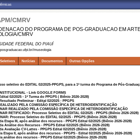
adêmicas
APM/CMRV
ENACAO DO PROGRAMA DE POS-GRADUACAO EM ARTES
LOGIA/CMRV
SIDADE FEDERAL DO PIAUÍ
.posgraduacao.ufpi.br//museologia
Seletivos
Notícias
Documentos
Outras Opções
so seletivo do EDITAL 02/2025-PPGPS, para a 1ª turma do Programa de Pós-Graduaç
NSTITUCIONAL - Link GOOGLE FORMS
tal 02/2025 - 1ª Turma do PPGPS ( Biênio 2026-2028)
Resultado Preliminar - Edital 02/2025 - PPGPS
REALIZADO PELA COMISSÃO ESPECÍFICA DE HETEROIDENTIFICAÇÃO
NAR REALIZADO PELA COMISSÃO ESPECÍFICA DE HETEROIDENTIFICAÇÃO
R RETIFICADO: Processo Seletivo do EDITAL 02/2025 - PPGPS (Biênio 2026-2028)
R: Processo Seletivo do EDITAL 02/2025 - PPGPS (Biênio 2026-2028)
da Etapa III, após análise dos recursos - PPGPS Edital 02/2025 (Biênio 2026-2028)
 da Análise dos Recursos - PPGPS Edital 02/2025 (Biênio 2026-2028)
da Avaliação CV-Lattes - PPGPS Edital 02/2025 (Biênio 2026-2028)
a Etapa II, após análise dos recursos - PPGPS - Edital 02/2025 (Biênio 2026-2028)
a análise dos recursos - PPGPS Edital 02/2025 (Biênio 2026-2028)