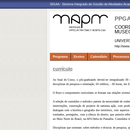
SIGAA - Sistema Integrado de Gestão de Atividades Ac
PPG
COORD
MUSEO
UNIVER
http://www
Programa
Ensino
Calendário
Processos 
currículo
Ao final do Curso, o pós-graduando deverá ter integralizado 30 c
disciplinas de pesquisa e orientação; 04 créditos, - 60 horas, em E
O fluxo e componentes curriculares se firmam nas relações sistemáti
A seleção de conteúdos e métodos partem da necessidade de conhece
intervenções, construção de projetos de natureza ação, com produ
dialogam com a história e geografia dos territórios, com aspecto
tombados, protegidos, com a ciência do direito, que permite refle
no Meio Norte do Brasil, na APA Delta do Parnaíba. Conteúdos disc
Disciplinas que orientam sobre métodos e técnicas de pesquisa, qu