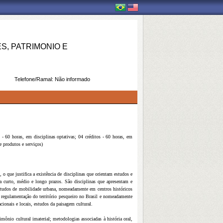
, PATRIMONIO E
Telefone/Ramal:
Não informado
 - 60 horas, em disciplinas optativas; 04 créditos - 60 horas, em
e produtos e serviços)
o que justifica a existência de disciplinas que orientam estudos e
s a curto, médio e longo prazos. São disciplinas que apresentam e
 estudos de mobilidade urbana, nomeadamente em centros históricos
 e regulamentação do território pesqueiro no Brasil e nomeadamente
ionais e locais, estudos da paisagem cultural.
mônio cultural imaterial; metodologias associadas à história oral,