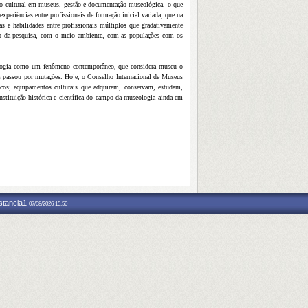
ão cultural em museus, gestão e documentação museológica, o que
periências entre profissionais de formação inicial variada, que na
s e habilidades entre profissionais múltiplos que gradativamente
po da pesquisa, com o meio ambiente, com as populações com os
eologia como um fenômeno contemporâneo, que considera museu o
anos passou por mutações. Hoje, o Conselho Internacional de Museus
icos; equipamentos culturais que adquirem, conservam, estudam,
nstituição histórica e científica do campo da museologia ainda em
nstancia1
07/08/2026 15:50