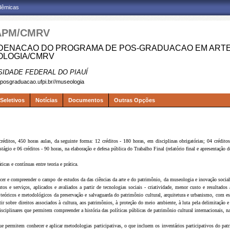
adêmicas
APM/CMRV
ENACAO DO PROGRAMA DE POS-GRADUACAO EM ARTES
LOGIA/CMRV
SIDADE FEDERAL DO PIAUÍ
.posgraduacao.ufpi.br//museologia
Seletivos
Notícias
Documentos
Outras Opções
réditos, 450 horas aulas, da seguinte forma: 12 créditos - 180 horas, em disciplinas obrigatórias; 04 créditos
stágio e 06 créditos - 90 horas, na elaboração e defesa pública do Trabalho Final (relatório final e apresentação d
cas e contínuas entre teoria e prática.
r e compreender o campo de estudos da das ciências da arte e do patrimônio, da museologia e inovação social, 
tos e serviços, aplicados e avaliados a partir de tecnologias sociais - criatividade, menor custo e resultado
s teóricos e metodológicos da preservação e salvaguarda do patrimônio cultural, arquitetura e urbanismo, com
tir sobre direitos associados à cultura, aos patrimônios, à proteção do meio ambiente, à luta pela delimitação
iplinares que permitem compreender a história das políticas públicas de patrimônio cultural internacionais, nac
e permitem conhecer e aplicar metodologias participativas, o que incluem os inventários participativos do patri