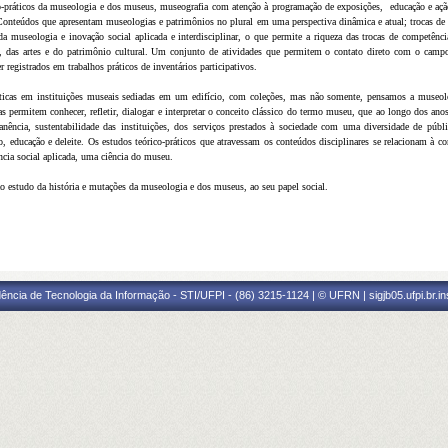
ico-práticos da museologia e dos museus, museografia com atenção à programação de exposições, educação e aç
Conteúdos que apresentam museologias e patrimônios no plural em uma perspectiva dinâmica e atual; trocas de ex
museologia e inovação social aplicada e interdisciplinar, o que permite a riqueza das trocas de competência
, das artes e do patrimônio cultural. Um conjunto de atividades que permitem o contato direto com o cam
 registrados em trabalhos práticos de inventários participativos.
áticas em instituições museais sediadas em um edifício, com coleções, mas não somente, pensamos a mus
nas permitem conhecer, refletir, dialogar e interpretar o conceito clássico do termo museu, que ao longo dos 
nência, sustentabilidade das instituições, dos serviços prestados à sociedade com uma diversidade de públ
ducação e deleite. Os estudos teórico-práticos que atravessam os conteúdos disciplinares se relacionam à co
cia social aplicada, uma ciência do museu.
o estudo da história e mutações da museologia e dos museus, ao seu papel social.
ência de Tecnologia da Informação - STI/UFPI - (86) 3215-1124 | © UFRN | sigjb05.ufpi.br.i