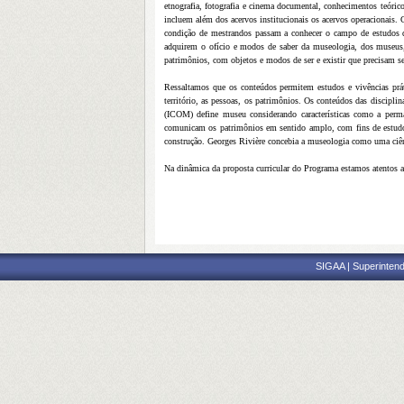
etnografia, fotografia e cinema documental, conhecimentos teór
incluem além dos acervos institucionais os acervos operacionais. 
condição de mestrandos passam a conhecer o campo de estudos da 
adquirem o ofício e modos de saber da museologia, dos museus
patrimônios, com objetos e modos de ser e existir que precisam ser
Ressaltamos que os conteúdos permitem estudos e vivências pr
território, as pessoas, os patrimônios. Os conteúdos das discipli
(ICOM) define museu considerando características como a perma
comunicam os patrimônios em sentido amplo, com fins de estudo, e
construção. Georges Rivière concebia a museologia como uma ciên
Na dinâmica da proposta curricular do Programa estamos atentos a
SIGAA | Superintend