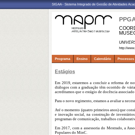
SIGAA - Sistema Integrado de Gestão de Atividades Ac
PPG
COORD
MUSEO
UNIVER
http://www
Programa
Ensino
Calendário
Processos 
Estágios
Em 2019, estaremos a concluir a reforma de nos
diálogos com a graduação têm ocorrido de vária
acreditamos que o estágio de docência associado 
Para o novo regimento, estamos a avaliar a neces
Até o momento (quatro primeiros anos) que consi
e inovação social, na construção de inventários
programas de comunicação, trabalhos colaborati
Em 2017, com a assessoria do Mestrado, a Asso
Populares do MinC.