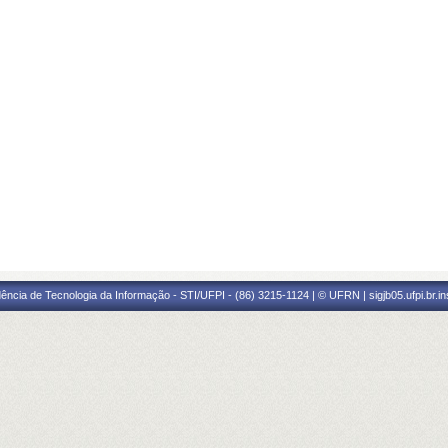
ência de Tecnologia da Informação - STI/UFPI - (86) 3215-1124 | © UFRN | sigjb05.ufpi.br.i