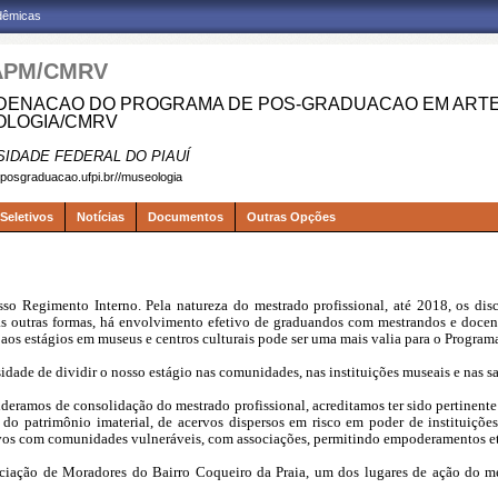
adêmicas
APM/CMRV
ENACAO DO PROGRAMA DE POS-GRADUACAO EM ARTES
LOGIA/CMRV
SIDADE FEDERAL DO PIAUÍ
.posgraduacao.ufpi.br//museologia
Seletivos
Notícias
Documentos
Outras Opções
so Regimento Interno. Pela natureza do mestrado profissional, até 2018, os disc
s outras formas, há envolvimento efetivo de graduandos com mestrandos e docen
aos estágios em museus e centros culturais pode ser uma mais valia para o Program
sidade de dividir o nosso estágio nas comunidades, nas instituições museais e nas s
deramos de consolidação do mestrado profissional, acreditamos ter sido pertinen
 do patrimônio imaterial, de acervos dispersos em risco em poder de instituições
vos com comunidades vulneráveis, com associações, permitindo empoderamentos et
ciação de Moradores do Bairro Coqueiro da Praia, um dos lugares de ação do m