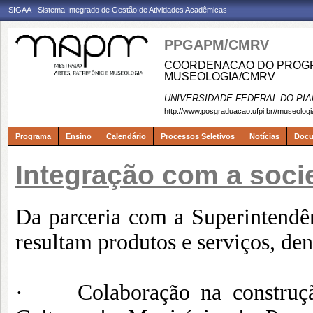
SIGAA - Sistema Integrado de Gestão de Atividades Acadêmicas
PPGAPM/CMRV
COORDENACAO DO PROGRA
MUSEOLOGIA/CMRV
UNIVERSIDADE FEDERAL DO PIA
http://www.posgraduacao.ufpi.br//museologi
Programa
Ensino
Calendário
Processos Seletivos
Notícias
Doc
Integração com a soci
Da parceria com a Superintendê
resultam produtos e serviços, den
· Colaboração na construção