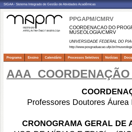
SIGAA - Sistema Integrado de Gestão de Atividades Acadêmicas
PPGAPM/CMRV
COORDENACAO DO PROGRA
MUSEOLOGIA/CMRV
UNIVERSIDADE FEDERAL DO PIA
http://www.posgraduacao.ufpi.br//museologi
Programa
Ensino
Calendário
Processos Seletivos
Notícias
Doc
AAA_COORDENAÇÃO 
COORDENAÇ
Professores Doutores Áurea Pi
CRONOGRAMA GERAL DE AT