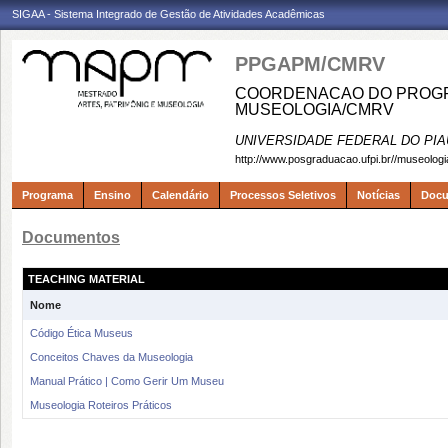
SIGAA - Sistema Integrado de Gestão de Atividades Acadêmicas
PPGAPM/CMRV
COORDENACAO DO PROGRA
MUSEOLOGIA/CMRV
UNIVERSIDADE FEDERAL DO PIA
http://www.posgraduacao.ufpi.br//museologi
Programa
Ensino
Calendário
Processos Seletivos
Notícias
Doc
Documentos
TEACHING MATERIAL
Nome
Código Ética Museus
Conceitos Chaves da Museologia
Manual Prático | Como Gerir Um Museu
Museologia Roteiros Práticos