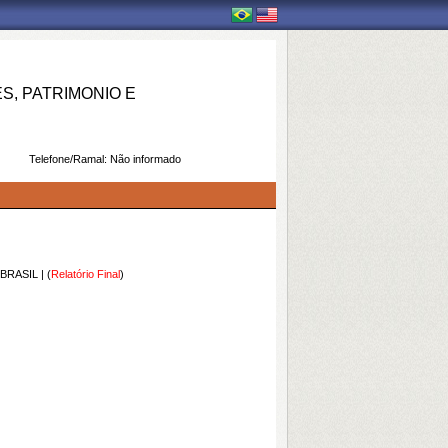
, PATRIMONIO E
Telefone/Ramal:
Não informado
 BRASIL
| (
Relatório Final
)