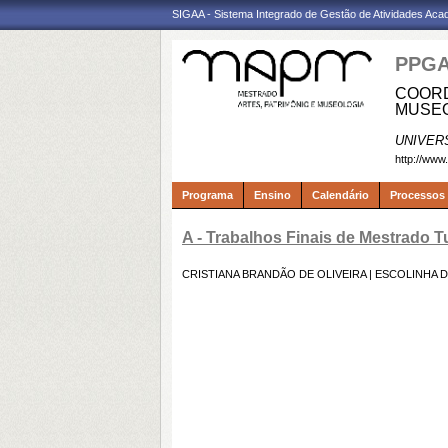
SIGAA - Sistema Integrado de Gestão de Atividades Ac
PPG
COORD
MUSEO
UNIVER
http://www
Programa
Ensino
Calendário
Processos 
A - Trabalhos Finais de Mestrado T
CRISTIANA BRANDÃO DE OLIVEIRA |
ESCOLINHA D