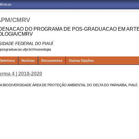
adêmicas
APM/CMRV
ENACAO DO PROGRAMA DE POS-GRADUACAO EM ARTES
LOGIA/CMRV
SIDADE FEDERAL DO PIAUÍ
.posgraduacao.ufpi.br//museologia
Seletivos
Notícias
Documentos
Outras Opções
urma 4 | 2018-2020
A BIODIVERSIDADE ÁREA DE PROTEÇÃO AMBIENTAL DO DELTA DO PARNAÍBA, PIAUÍ,