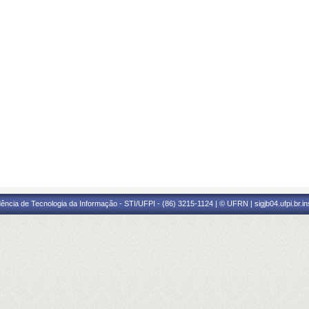
ência de Tecnologia da Informação - STI/UFPI - (86) 3215-1124 | © UFRN | sigjb04.ufpi.br.i