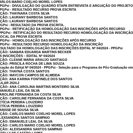
 CARLOS MARIO COELHO MOREL LOPES
 - PPGPsi - DIVULGAÇÃO DO QUADRO ETAPA ENTREVISTA E ARGUIÇÃO DO PROJETO
- PPGPsi - RESULTADO RECURSO PROVA ESCRITA
AÇÃO: THAYNARA COSTA SILVA
CAÇÃO: LAURANY BARBOSA SANTOS
CAÇÃO: LAURANY BARBOSA SANTOS
PPGPsi - RESULTADO DA PROVA ESCRITA.
 - PPGPsi - RETIFICAÇÃO DA HOMOLOGAÇÃO DAS INSCRIÇÕES APÓS RECURSO
 - PPGPsi - RETIFICAÇÃO DO RESULTADO RECURSO HOMOLOGAÇÃO DA INSCRIÇÃ
- LOCAL DA PROVA ESCRITA
 - PPGPsi - HOMOLOGAÇÃO DAS INSCRIÇÕES APÓS RECURSO
 - PPGPsi - RESULTADO RECURSO HOMOLOGAÇÃO DA INSCRIÇÃO
SULTADO DA HOMOLOGAÇÃO DAS INSCRIÇÕES EDITAL Nº 04/2024 - PPGPsi
CAÇÃO: SAMARA EDUARDA MARTINS BECKER
NSCRIÇÕES – EDITAL Nº 04/2024
AÇÃO: CLEANE MARIA ARAUJO SANTIAGO
AÇÃO: PRISCILA ROCHA DE LIMA SOUZA
icação do Edital Nº 04/2024 - PPGPsi - Seleção para o Programa de Pós-Graduação em 
AÇÃO: THAYNÁ COSTA SANTOS
CAÇÃO: MAYCON CAMPOS DE ALMEIDA
AÇÃO: ANA KARINA FONTINELE DOS SANTOS
LAR 2024.2
AÇÃO: ANA CAROLINA MARTINS MONTEIRO SILVA
EMANUELE LEAL DA SILVA
CAROLINE FERNANDA DA COSTA SILVA
AÇÃO: CAROLINE FERNANDA DA COSTA SILVA
LETÍCIA PEREIRA LOUZEIRO
LETÍCIA PEREIRA LOUZEIRO
ARISSE DE SOUSA SILVA
CAÇÃO: CARLOS MARIO COELHO MOREL LOPES
 ALEXSANDRA SANTOS SAMPAIO
AÇÃO: EMANUELE LEAL DA SILVA
CAÇÃO: CARLOS MARIO COELHO MOREL LOPES
CAÇÃO: ALEXSANDRA SANTOS SAMPAIO