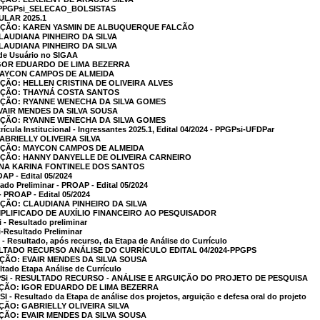
_PPGPsi_SELECAO_BOLSISTAS
LAR 2025.1
CAÇÃO: KAREN YASMIN DE ALBUQUERQUE FALCÃO
CLAUDIANA PINHEIRO DA SILVA
CLAUDIANA PINHEIRO DA SILVA
 de Usuário no SIGAA
IGOR EDUARDO DE LIMA BEZERRA
 MAYCON CAMPOS DE ALMEIDA
AÇÃO: HELLEN CRISTINA DE OLIVEIRA ALVES
CAÇÃO: THAYNÁ COSTA SANTOS
AÇÃO: RYANNE WENECHA DA SILVA GOMES
EVAIR MENDES DA SILVA SOUSA
AÇÃO: RYANNE WENECHA DA SILVA GOMES
cula Institucional - Ingressantes 2025.1, Edital 04/2024 - PPGPsi-UFDPar
ABRIELLY OLIVEIRA SILVA
CAÇÃO: MAYCON CAMPOS DE ALMEIDA
AÇÃO: HANNY DANYELLE DE OLIVEIRA CARNEIRO
ANA KARINA FONTINELE DOS SANTOS
AP - Edital 05/2024
ado Preliminar - PROAP - Edital 05/2024
- PROAP - Edital 05/2024
AÇÃO: CLAUDIANA PINHEIRO DA SILVA
MPLIFICADO DE AUXÍLIO FINANCEIRO AO PESQUISADOR
 - Resultado preliminar
i-Resultado Preliminar
 - Resultado, após recurso, da Etapa de Análise do Currículo
ESULTADO RECURSO ANÁLISE DO CURRÍCULO EDITAL 04/2024-PPGPS
AÇÃO: EVAIR MENDES DA SILVA SOUSA
ltado Etapa Análise de Currículo
GPSi - RESULTADO RECURSO - ANÁLISE E ARGUIÇÃO DO PROJETO DE PESQUISA
AÇÃO: IGOR EDUARDO DE LIMA BEZERRA
 - Resultado da Etapa de análise dos projetos, arguição e defesa oral do projeto
ÇÃO: GABRIELLY OLIVEIRA SILVA
AÇÃO: EVAIR MENDES DA SILVA SOUSA