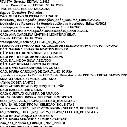
EVISTA_Seleção_EDITAL_2.2025
curso_Prova_Escrita_EDITAL_Nº_02_2025
PROVA_ESCRITA_EDITAL02.2025
ltados_Questões_Fechadas
AÇÃO: GUSTAVO OLIVEIRA DE ARAUJO
Resultado_Homologação_Inscrições_Após_Recurso_Edital 02/2025
Resultado dos Recursos da Homologação das Inscrições_Edital 02/2025
omologação_Inscrições_Após_Recurso_Edital 02/2025
s Recursos da Homologação das Inscrições_Edital 02/2025
AÇÃO: ANA CAROLINA MARTINS MONTEIRO SILVA
Escrita_EDITAL_Nº_02_2025
omologacao_Inscricao_EDITAL_Nº_02_2025
NSCRIÇÕES PARA O EDITAL 02/2025 DE SELEÇÃO PARA O PPGPsi - UFDPar
CAÇÃO: SAMARA EDUARDA MARTINS BECKER
AÇÃO: NICOLE ÁGNES NUNES DE ARAUJO
AÇÃO: PETTRA ROQUE ARAÚJO DA SILVA
AÇÃO: DALINE DA SILVA AZEVEDO
AÇÃO: LAIS RENATA LOPES DA CUNHA
CAÇÃO: GENILSON BARROSO DA COSTA
CAÇÃO: MARIA CAROLINA DE CARVALHO SOUSA
eção de Indicação do Prêmio UFDPar de Dissertação do PPGPsi - EDITAL 04/2025 P
MARIA VERÔNICA ALMEIDA CAETANO
THAYNÁ COSTA SANTOS
KAREN YASMIN DE ALBUQUERQUE FALCÃO
AÇÃO: ISABELA BRITO LIMA
AÇÃO: GUSTAVO OLIVEIRA DE ARAUJO
DITAL_Nº_01-2025_PPGPsi_SELECAO_BOLSISTAS
EDITAL_Nº_01-2025_PPGPsi_SELECAO_BOLSISTAS
EDITAL_Nº_01-2025_PPGPsi_SELECAO_BOLSISTAS
ição_Recurso_EDITAL_Nº_01-2025_PPGPsi_SELECAO_BOLSISTAS
ição_Recurso_EDITAL_Nº_01-2025_PPGPsi_SELECAO_BOLSISTAS
AÇÃO: BRUNA SOUZA DE OLIVEIRA
AÇÃO: MARIA VERÔNICA ALMEIDA CAETANO
cao_das_Incricoes_Edital_01_2025_PPGPsi
AÇÃO: LERLIENY DE ARAUJO SILVA