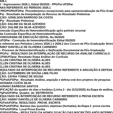
2026.1
al - Ingressantes 2026.1, Edital 05/2025 - PPGPsi-UFDPar
INAS REFERENTE AO PERÍODO 2026.1
ROPOPI/UFDPar  Procedimentos excepcionais para operacionalização da Pós-Graduaç
GPsi - Resultado da Interpelação de Recurso do Resultado Preliminar
CAÇÃO: GENILSON BARROSO DA COSTA
Psi - Resultado Preliminar
AÇÃO: DALINE DA SILVA AZEVEDO
AÇÃO: DALINE DA SILVA AZEVEDO
omissão Específica de Heteroidentificação após período recursal
 da Comissão Específica de Heteroidentificação
RONOGRAMA DE EXECUÇÃO EDITAL No 05/2025
 UFDPar - Comissão de heteroidentificação Edital 05/2025
 referente aos Períodos Letivos 2026.1 e 2026.2 dos Cursos de Pós-Graduação Stric
HANNY DANYELLE DE OLIVEIRA CARNEIRO
i- Processo de Heteroidentificação e Verificação Documental da Pós-Graduação
 - PPGPsi - RESULTADO DA INTERPELAÇÃO DE RECURSO DA ANÁLISE CURRICULO
PGPSI/UFDpar_Resultado Etapa Análise do Currículo
ELLEN CRISTINA DE OLIVEIRA ALVES
ELLEN CRISTINA DE OLIVEIRA ALVES
ELLEN CRISTINA DE OLIVEIRA ALVES
 - RESULTADO DA INTERPOSIÇÃO DE RECURSO REFERENTE A ARGUIÇÃO E DEFES
AÇÃO: GUTEMBERG DE SOUSA LIMA FILHO
AÇÃO: ZAYRA TOMAZ DE SOUSA
GPsi/UFDPar_ Resultado Análise, arguição e defesa oral dos projetos de pesquisa
THAYNARA COSTA SILVA
 LAURANY BARBOSA SANTOS
FICAÇÃO do quadro de dias e horários (Linha 2 - dia 11/11/2025) da Etapa de análise,
PPgPsi/UFDPar_Quadro_de_ENTREVISTA
 - RESULTADO DA INTERPOSIÇÃO DE RECURSO REFERENTE A PROVA ESCRITA
AÇÃO: HANNY DANYELLE DE OLIVEIRA CARNEIRO
 PPGPsi/UFDPar_RESULTADO_PROVA_ESCRITA
GPsi/UFDPar_Barema das questões objetivas (fechadas) da Etapa 2  prova escrita
GPsi/UFDPar  Local Prova Escrita
 PPGPSi/UFDPar - RESULTADO DA HOMOLOGAÇÃO DAS INSCRIÇÕES APÓS INTERP