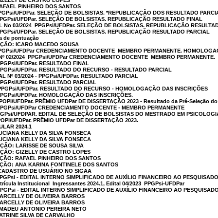
GIZELLY DE CASTRO LOPES
RAFAEL PINHEIRO DOS SANTOS
 PPGPsi/UFDPar. SELEÇÃO DE BOLSISTAS. *REPUBLICAÇÃO DOS RESULTADO PARC
 PPGPsi/UFDPar. SELEÇÃO DE BOLSISTAS. REPUBLICAÇÃO RESULTADO FINAL
L No 03/2024  PPGPsi/UFDPar. SELEÇÃO DE BOLSISTAS. REPUBLICAÇÃO RESULTA
 PPGPsi/UFDPar. SELEÇÃO DE BOLSISTAS. REPUBLICAÇÃO RESULTADO PARCIAL
ha de pontuação
CAÇÃO: ICARO MACEDO SOUSA
  PPGPsi/UFDPar CREDENCIAMENTO DOCENTE  MEMBRO PERMANENTE. HOMOLOGA
 Nº 02/2024  PPGPsi/UFDPar CREDENCIAMENTO DOCENTE  MEMBRO PERMANENTE.
 PPGPsi/UFDPar. RESULTADO FINAL
- PPGPsi/UFDPar. RESULTADO DO RECURSO - RESULTADO PARCIAL
AL Nº 03/2024 - PPGPsi/UFDPar. RESULTADO PARCIAL
- PPGPsi/UFDPar. RESULTADO PARCIAL
 – PPGPsi/UFDPar. RESULTADO DO RECURSO - HOMOLOGAÇÃO DAS INSCRIÇÕES
- PPGPsi/UFDPar. HOMOLOGAÇÃO DAS INSCRIÇÕES.
OPOPI/UFDPar. PRÊMIO UFDPar DE DISSERTAÇÃO 2023 - Resultado da Pré-Seleção d
 - PPGPsi/UFDPar CREDENCIAMENTO DOCENTE - MEMBRO PERMANENTE
 PPGPsi/UFDPAR. EDITAL DE SELEÇÃO DE BOLSISTAS DO MESTRADO EM PSICOLOGI
OPOPI/UFDPar. PRÊMIO UFDPar DE DISSERTAÇÃO 2023.
LAR 2024.1
LUCIANA KELLY DA SILVA FONSECA
LUCIANA KELLY DA SILVA FONSECA
AÇÃO: LARISSE DE SOUSA SILVA
AÇÃO: GIZELLY DE CASTRO LOPES
AÇÃO: RAFAEL PINHEIRO DOS SANTOS
AÇÃO: ANA KARINA FONTINELE DOS SANTOS
CADASTRO DE USUÁRIO NO SIGAA
- PPGPsi - EDITAL INTERNO SIMPLIFICADO DE AUXÍLIO FINANCEIRO AO PESQUISAD
ícula Institucional  Ingressantes 2024.1, Edital 04/2023  PPGPsi-UFDPar
- PPGPsi - EDITAL INTERNO SIMPLIFICADO DE AUXÍLIO FINANCEIRO AO PESQUISAD
MARCELLY DE OLIVEIRA BARROS
MARCELLY DE OLIVEIRA BARROS
AMADEU ANTONIO PEREIRA NETO
KATRINE SILVA DE CARVALHO