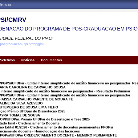
adêmicas
SI/CMRV
ENACAO DO PROGRAMA DE POS-GRADUACAO EM PSIC
SIDADE FEDERAL DO PIAUÍ
.posgraduacao.ufpi.br//ppgpsi
Seletivos
Notícias
Documentos
PPGPSi/UFDPar - Edital Interno simplificado de auxílio financeiro ao pesquisador_Res
 MARIA CAROLINA DE CARVALHO SOUSA
al interno simplificado de auxílio financeiro ao pesquisador - Resultado Preliminar
PGPSi/UFDPar - Edital Interno simplificado de auxílio financeiro ao pesquisador
THAISSA CARVALHO PARENTE DE MOURA FÉ
DALINE DA SILVA AZEVEDO
GUTEMBERG DE SOUSA LIMA FILHO
eção Prêmio UFDpar de Dissertação 2025
ZAYRA TOMAZ DE SOUSA
POPI/UFDPar. Prêmio UFDPar de Dissertação e Tese 2025
ltado final - Credenciamento Docente
 ao Edital 01/2026 - Credenciamento de docentes permanentes PPGPsi
denciamento docente - Homologação das Incrições
 - PPGPsi/UFDPar CREDENCIAMENTO DOCENTE - MEMBRO PERMANENTE