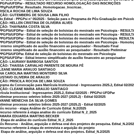
 - PPGPsi/UFDPar - RESULTADO RECURSO HOMOLOGAÇÃO DAS INSCRIÇÕES
PPgPsi/UFDPar_Resultado_Homologacao_Inscricao_
PRISCILA ROCHA DE LIMA SOUZA
AÇÃO: GUTEMBERG DE SOUSA LIMA FILHO
do Edital - PPGPsi n° 05/2025 - Seleção para o Programa de Pós-Graduação em Psicolo
AÇÃO: HELLEN CRISTINA DE OLIVEIRA ALVES
AÇÃO: THAYNARA COSTA SILVA
PPGPSi/UFDPar - Edital de seleção de bolsistas do mestrado em Psicologia - RESU
 PPGPSi/UFDPar - Edital de seleção de bolsistas do mestrado em Psicologia - 
PPGPSi/UFDPar - Edital de seleção de bolsistas do mestrado em Psicologia  RESU
PPGPSi/UFDPar - Edital de seleção de bolsistas do mestrado em Psicologia - Homolo
al interno simplificado de auxílio financeiro ao pesquisador - Resultado Final
al interno simplificado de auxílio financeiro ao pesquisador - Resultado Preliminar
PPGPSi/UFDPar. Edital de seleção de bolsistas do mestrado em Psicologia
PGPSi/UFDPar - Edital Interno simplificado de auxílio financeiro ao pesquisador
CAÇÃO: LAURANY BARBOSA SANTOS
AÇÃO: THAISSA CARVALHO PARENTE DE MOURA FÉ
CLEANE MARIA ARAUJO SANTIAGO
ANA CAROLINA MARTINS MONTEIRO SILVA
GUSTAVO OLIVEIRA DE ARAUJO
AÇÃO: PRISCILA ROCHA DE LIMA SOUZA
grama da Convocação para Matrícula Institucional - Ingressantes 2025.2, Edital 02/2
CAÇÃO: CLEANE MARIA ARAUJO SANTIAGO
cula Institucional - Ingressantes 2025.2, Edital 02/2025 - PPGPsi-UFDPar
iminar processo seletivo biênio 2025-2027 (2025.2) - Edital 02/2025
RYANNE WENECHA DA SILVA GOMES
iminar processo seletivo biênio 2025-2027 (2025.2) - Edital 02/2025
s recurso - etapa Análise de Curriculo Edital_N.2/2025
ecurso referente à etapa analise do currículo Edital N_2_2025
 SAMARA EDUARDA MARTINS BECKER
Etapa de análise do currículo Edital_N_2_2025
s Recurso - Análise, arguição e defesa oral dos projetos de pesquisa. Edital_N.2/20
curso referente à etapa de entrevista e arguição do projeto
tapa de análise, arguição e defesa oral dos projetos. Edital_N.2/2025